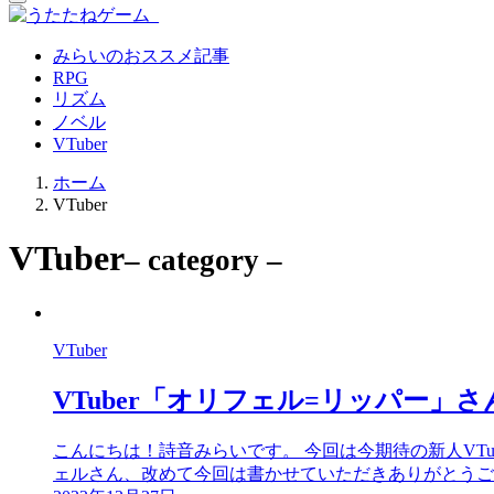
みらいのおススメ記事
RPG
リズム
ノベル
VTuber
ホーム
VTuber
VTuber
– category –
VTuber
VTuber「オリフェル=リッパー
こんにちは！詩音みらいです。 今回は今期待の新人VT
ェルさん、改めて今回は書かせていただきありがとうござ