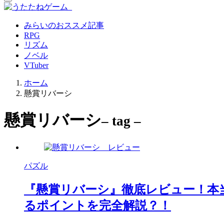
みらいのおススメ記事
RPG
リズム
ノベル
VTuber
ホーム
懸賞リバーシ
懸賞リバーシ
– tag –
パズル
『懸賞リバーシ』徹底レビュー！本
るポイントを完全解説？！