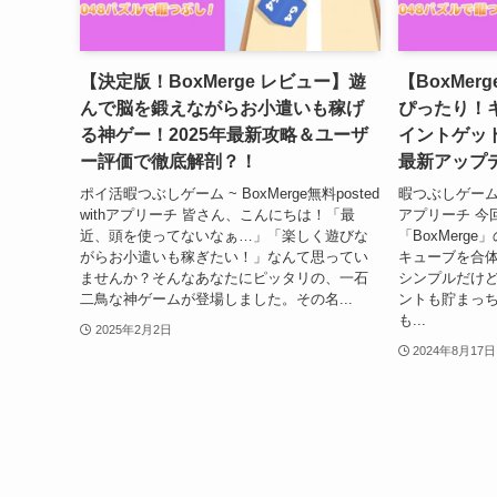
【決定版！BoxMerge レビュー】遊
【BoxMe
んで脳を鍛えながらお小遣いも稼げ
ぴったり！
る神ゲー！2025年最新攻略＆ユーザ
イントゲッ
ー評価で徹底解剖？！
最新アップ
ポイ活暇つぶしゲーム ~ BoxMerge無料posted
暇つぶしゲーム ~ 
withアプリーチ 皆さん、こんにちは！「最
アプリーチ 今
近、頭を使ってないなぁ…」「楽しく遊びな
「BoxMerg
がらお小遣いも稼ぎたい！」なんて思ってい
キューブを合
ませんか？そんなあなたにピッタリの、一石
シンプルだけ
二鳥な神ゲームが登場しました。その名...
ントも貯まっち
も...
2025年2月2日
2024年8月17日