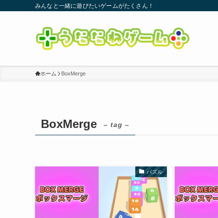
みんなと一緒に遊びたいゲームがたくさん！
ホーム
BoxMerge
BoxMerge
– tag –
パズル