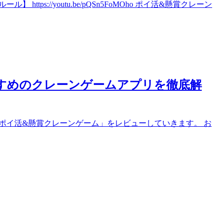
ps://youtu.be/pQSn5FoMOho ポイ活&懸賞クレーン
すめのクレーンゲームアプリを徹底解
リ「ポイ活&懸賞クレーンゲーム」をレビューしていきます。 お