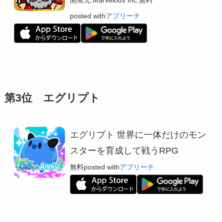
開発元:
Marvelous Inc.
無料
posted with
アプリーチ
第3位 エグリプト
エグリプト 世界に一体だけのモン
スターを育成して戦うRPG
無料
posted with
アプリーチ