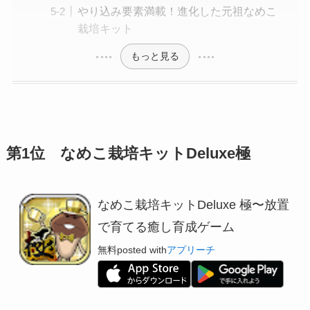
やり込み要素満載！進化した元祖なめこ
栽培キット
もっと見る
第1位 なめこ栽培キットDeluxe極
なめこ栽培キットDeluxe 極〜放置
で育てる癒し育成ゲーム
無料
posted with
アプリーチ