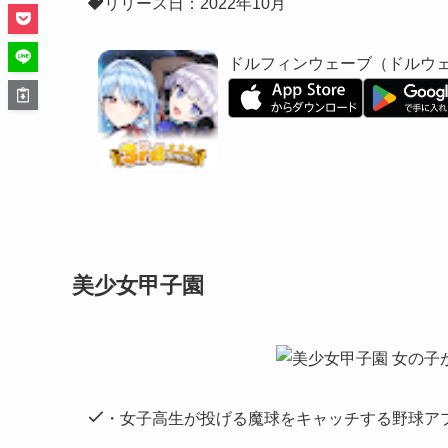
リリース日：2022年10月
ドルフィンウェーブ（ドルウ
美少女甲子園
・女子高生が投げる魔球をキャッチする野球ア