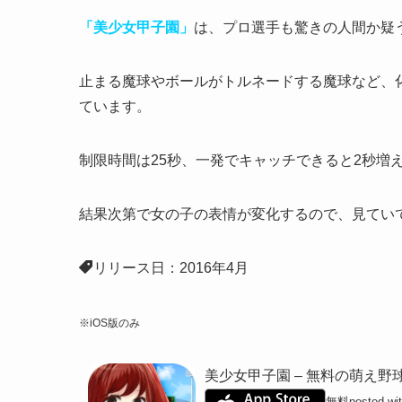
「美少女甲子園」
は、プロ選手も驚きの人間か疑
止まる魔球やボールがトルネードする魔球など、
ています。
制限時間は25秒、一発でキャッチできると2秒増
結果次第で女の子の表情が変化
するので、見ていて
リリース日：2016年4月
※iOS版のみ
美少女甲子園 – 無料の萌え野球
無料
posted wi