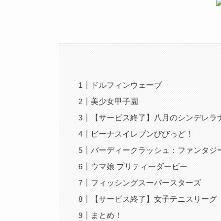
ドルフィンウェーブ
美少女甲子園
【サービス終了】八月のシンデレラ
ビーナスイレブンびびっど！
バーディークラッシュ：ファンタジ
ウマ娘 プリティーダービー
フィッシングスーパースターズ
【サービス終了】女子テニスリーグ
まとめ！