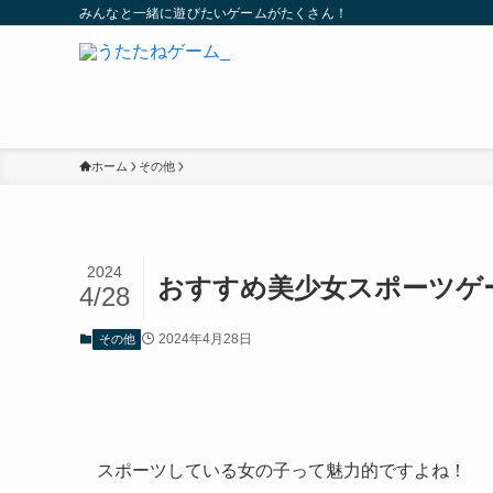
みんなと一緒に遊びたいゲームがたくさん！
ホーム
その他
2024
おすすめ美少女スポーツゲー
4/28
2024年4月28日
その他
スポーツしている女の子って魅力的ですよね！