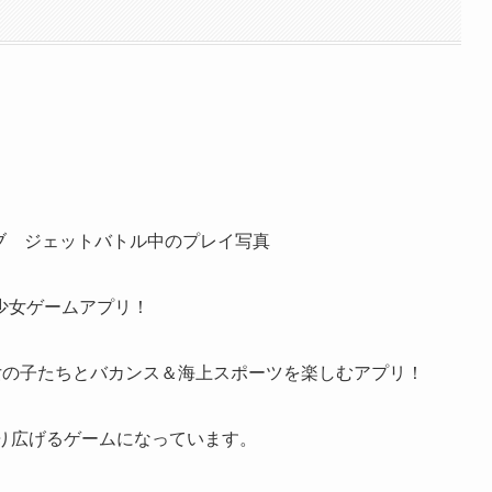
少女ゲームアプリ！
で女の子たちとバカンス＆海上スポーツを楽しむアプリ！
り広げるゲーム
になっています。