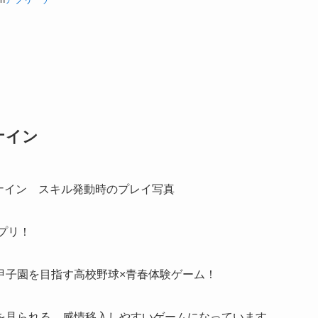
ナイン
プリ！
甲子園を目指す高校野球×青春体験ゲーム！
を見られる、
感情移入しやすいゲーム
になっています。