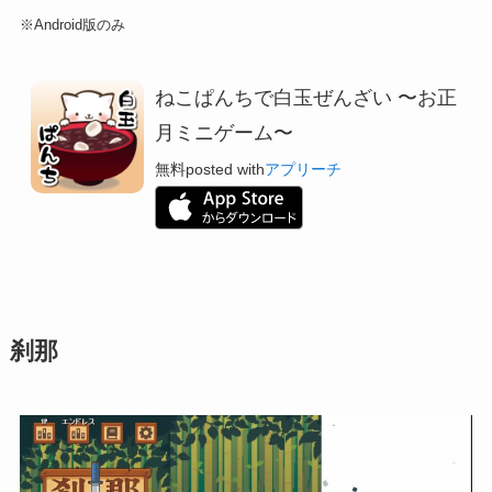
※Android版のみ
ねこぱんちで白玉ぜんざい 〜お正
月ミニゲーム〜
無料
posted with
アプリーチ
刹那