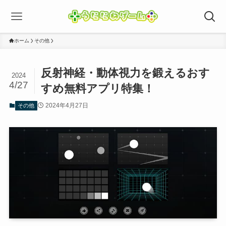
ホーム
その他
反射神経・動体視力を鍛えるおす
2024
4/27
すめ無料アプリ特集！
2024年4月27日
その他