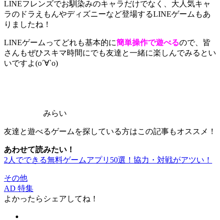
LINEフレンズでお馴染みのキャラだけでなく、
大人気キャ
ラのドラえもんやディズニーなど登場
するLINEゲームもあ
りましたね！
LINEゲームってどれも基本的に
簡単操作で遊べる
ので、皆
さんもぜひスキマ時間にでも友達と一緒に楽しんでみるとい
いですよ(о´∀`о)
みらい
友達と遊べるゲームを探している方はこの記事もオススメ！
あわせて読みたい！
2人でできる無料ゲームアプリ50選！協力・対戦がアツい！
その他
AD
特集
よかったらシェアしてね！