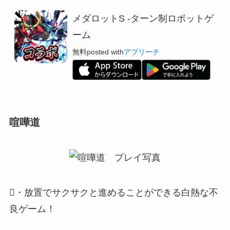
メダロットS -ターン制ロボットゲ
ーム
無料
posted with
アプリーチ
喧嘩道
・放置でサクサクと進めることができる白熱な不
良ゲーム！