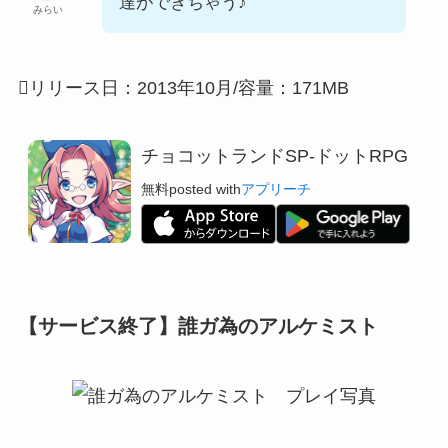
達ができちゃう♪
みらい
リリース日：2013年10月/容量：171MB
チョコットランドSP-ドットRPG
無料
posted with
アプリーチ
【サービス終了】誰ガ為のアルケミスト