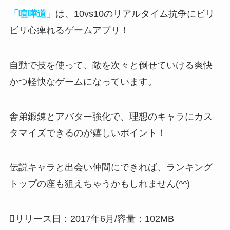
「喧嘩道」
は、10vs10のリアルタイム抗争にビリ
ビリ心痺れるゲームアプリ！
自動で技を使って
、
敵を次々と倒せていける爽快
かつ軽快なゲーム
になっています。
舎弟鍛錬とアバター強化
で、
理想のキャラにカス
タマイズできる
のが嬉しいポイント！
伝説キャラと出会い仲間にできれば、ランキング
トップの座も狙えちゃうかもしれません(^^)
リリース日：2017年6月/容量：102MB