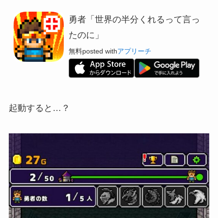
勇者「世界の半分くれるって言っ
たのに」
無料
posted with
アプリーチ
起動すると…？