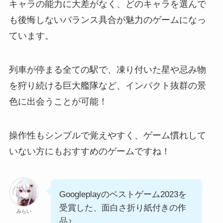
キャラの能力に大差がなく、
どのキャラを選んで
も後悔しないバランス具合が魅力
のゲームになっ
ています。
列車が停まる全ての駅で、
凍り付いた星や忌み物
を狩り続ける巨大艦隊など、インパクト抜群の景
色
に出会うことが可能！
操作性もシンプルで覚えやすく、ゲーム慣れして
いない方にもおすすめのゲームですね！
Googleplayのベストゲーム2023を
受賞した、面白さ折り紙付きの作
みらい
品♪