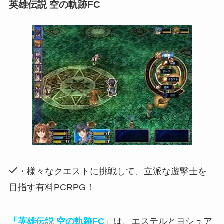
英雄伝説 空の軌跡FC
・様々なクエストに挑戦して、立派な遊撃士を
目指す有料PCRPG！
「英雄伝説 空の軌跡FC」
は、エステルとヨシュア