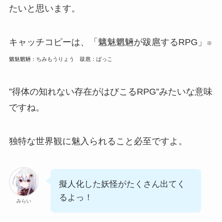
たいと思います。
キャッチコピーは、
「魑魅魍魎が跋扈するRPG」
※
魑魅魍魎：ちみもうりょう 跋扈：ばっこ
”得体の知れない存在がはびこるRPG”
みたいな意味
ですね。
独特な世界観に魅入られること必至ですよ。
擬人化した妖怪がたくさん出てく
るよっ！
みらい