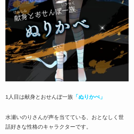
1人目は献身とおせんぼ一族
「ぬりかべ」
水瀬いのりさんが声を当てている、
おとなしく世
話好きな性格のキャラクター
です。