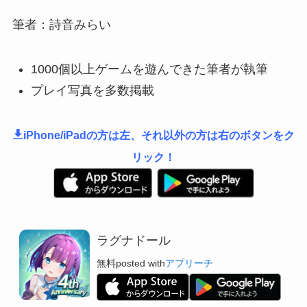
筆者：詩音みらい
1000個以上ゲームを遊んできた筆者が執筆
プレイ写真を多数掲載
iPhone/iPadの方は左、それ以外の方は右のボタンをク
リック！
ラグナドール
無料
posted with
アプリーチ