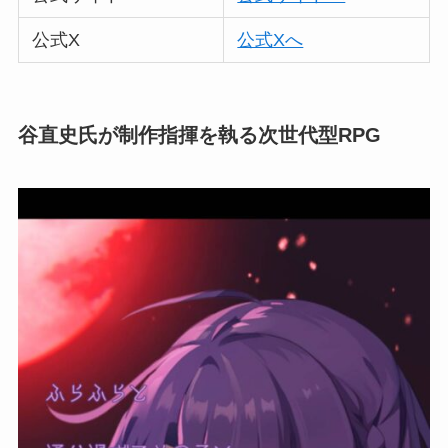
公式X
公式Xへ
谷直史氏が制作指揮を執る次世代型RPG