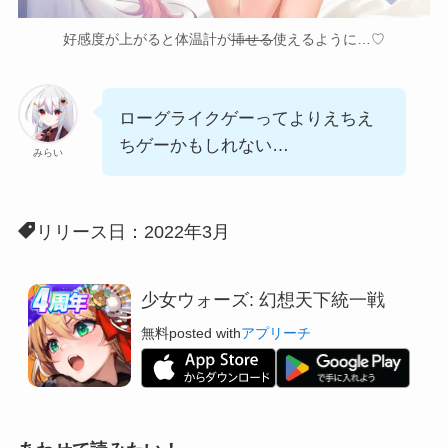
好感度が上がると体温計が
挿せる
使えるように…♡
ローグライクゲーってよりえちえ
ちゲーかもしれない…
みらい
リリース日：2022年3月
少女ウォーズ: 幻想天下統一戦
無料
posted with
アプリーチ