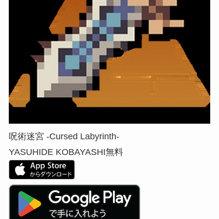
呪術迷宮 -Cursed Labyrinth-
YASUHIDE KOBAYASHI
無料