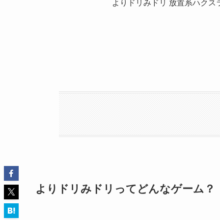
よりドリみドリ 放置系ハクス
よりドリみドリってどんなゲーム？