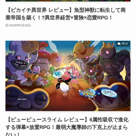
【ピカイチ異世界 レビュー】魚型神獣に転生して商
業帝国を築く！?異世界経営×冒険×恋愛RPG！
2026年5月18日
RPG
【ピューピュースライム レビュー】6属性吸収で進化
する弾幕×放置RPG！最弱大魔導師の下克上が止まら
ない！