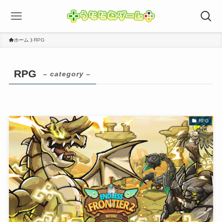
ホーム
RPG
RPG
– category –
RPG