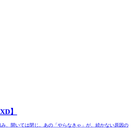
XD】
は積み、開いては閉じ。あの「やらなきゃ」が、続かない原因の