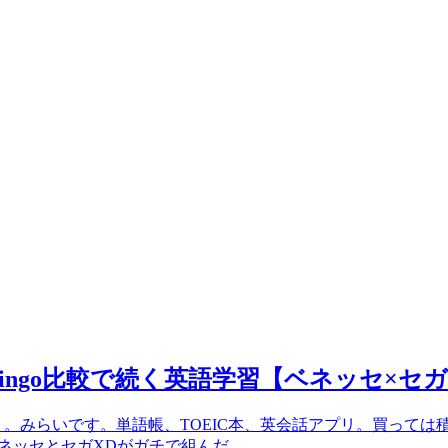
olingo比較で続く英語学習【ベネッセ×セガ
）。みらいです。単語帳、TOEIC本、英会話アプリ。買って
ベネッセとセガXDがガチで組んだ...