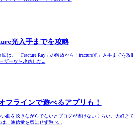
racture光入手までを攻略
リーチ 今回は、「Fracture Ray」の解放から「fracture光
ーザーなら攻略しな...
！オフラインで遊べるアプリも！
いい曲を聴きながらでないとブログが書けないくらい、大好き
は、通信量を気にせず遊べ...