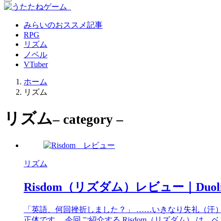
みらいのおススメ記事
RPG
リズム
ノベル
VTuber
ホーム
リズム
リズム
– category –
リズム
Risdom（リズダム）レビュー｜Du
「英語、何回挫折しました？」 ……いきなり失礼（汗
正体です。 今回ご紹介する Risdom（リズダム） は、