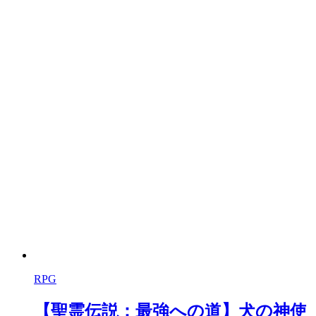
RPG
【聖霊伝説：最強への道】犬の神使