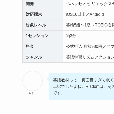
開発
ベネッセ × セガ エックス
対応端末
iOS16以上／Android
対象レベル
英検5級〜1級（TOEIC換算
1セッション
約3分
料金
公式申込 月額980円／アプ
ジャンル
英語学習リズムアクショ
英語教材って「真面目すぎて眠く
二択でしたよね。Risdomは、
です。
みらい