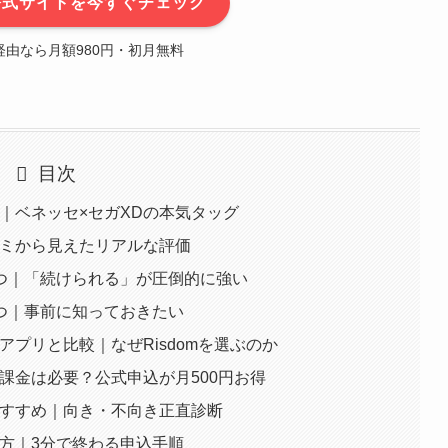
】公式サイトを今すぐチェック
由なら月額980円・初月無料
目次
ム｜ベネッセ×セガXDの本気タッグ
口コミから見えたリアルな評価
5つ｜「続けられる」が圧倒的に強い
3つ｜事前に知っておきたい
習アプリと比較｜なぜRisdomを選ぶのか
｜課金は必要？公式申込が月500円お得
におすすめ｜向き・不向き正直診断
め方｜3分で終わる申込手順