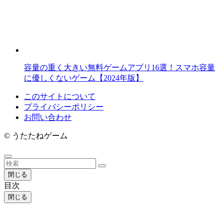
容量の重く大きい無料ゲームアプリ16選！スマホ容量
に優しくないゲーム【2024年版】
このサイトについて
プライバシーポリシー
お問い合わせ
©
うたたねゲーム
閉じる
目次
閉じる