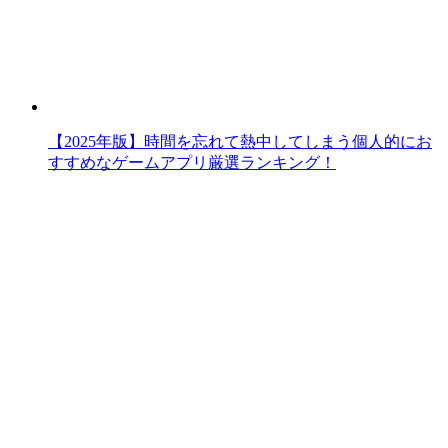
【2025年版】時間を忘れて熱中してしまう個人的にお
すすめなゲームアプリ厳選ランキング！