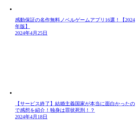
感動保証の名作無料ノベルゲームアプリ16選！【2024
年版】
2024年4月25日
【サービス終了】結婚主義国家が本当に面白かったの
で感想を紹介！独身は罪状死刑！？
2024年4月18日