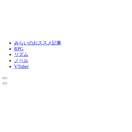
みらいのおススメ記事
RPG
リズム
ノベル
VTuber