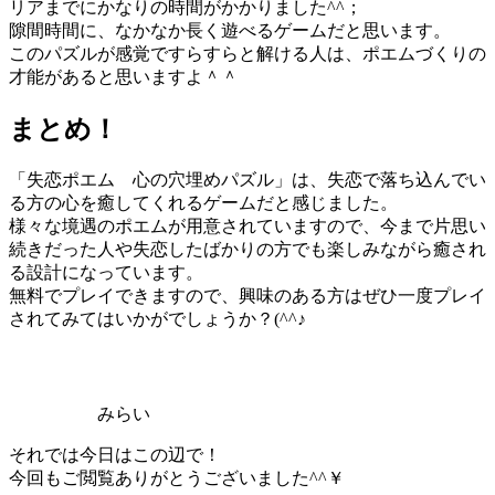
リアまでにかなりの時間がかかりました^^；
隙間時間に、なかなか長く遊べるゲームだと思います。
このパズルが感覚ですらすらと解ける人は、ポエムづくりの
才能があると思いますよ＾＾
まとめ！
「失恋ポエム 心の穴埋めパズル」は、失恋で落ち込んでい
る方の心を癒してくれるゲームだと感じました。
様々な境遇のポエムが用意されていますので、今まで片思い
続きだった人や失恋したばかりの方でも楽しみながら癒され
る設計になっています。
無料でプレイできますので、興味のある方はぜひ一度プレイ
されてみてはいかがでしょうか？(^^♪
みらい
それでは今日はこの辺で！
今回もご閲覧ありがとうございました^^￥