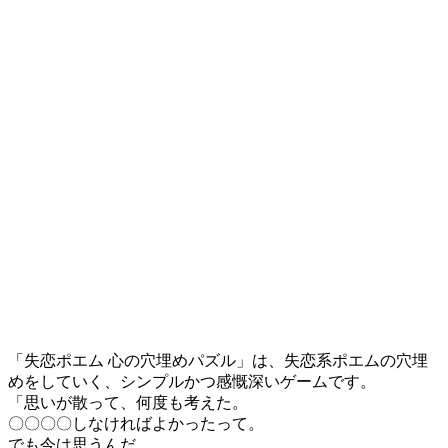
「失恋ポエム 心の穴埋めパズル」は、失恋系ポエムの穴埋
めをしていく、シンプルかつ感慨深いゲームです。
「思いが散って、何度も考えた。
〇〇〇〇しなければよかったって。
でも今は思うんだ。