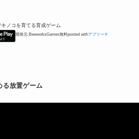
でキノコを育てる育成ゲーム
開発元:
BeeworksGames
無料
posted with
アプリーチ
める放置ゲーム