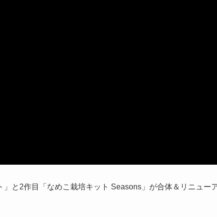
と2作目「なめこ栽培キット Seasons」が合体＆リニュー