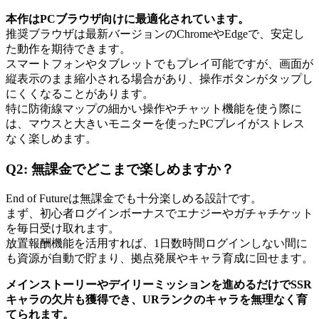
本作はPCブラウザ向けに最適化されています。
推奨ブラウザは最新バージョンのChromeやEdgeで、安定し
た動作を期待できます。
スマートフォンやタブレットでもプレイ可能ですが、画面が
縦表示のまま縮小される場合があり、操作ボタンがタップし
にくくなることがあります。
特に防衛線マップの細かい操作やチャット機能を使う際に
は、マウスと大きいモニターを使ったPCプレイがストレス
なく楽しめます。
Q2: 無課金でどこまで楽しめますか？
End of Futureは無課金でも十分楽しめる設計です。
まず、初心者ログインボーナスでエナジーやガチャチケット
を毎日受け取れます。
放置報酬機能を活用すれば、1日数時間ログインしない間に
も資源が自動で貯まり、拠点発展やキャラ育成に回せます。
メインストーリーやデイリーミッションを進めるだけでSSR
キャラの欠片も獲得でき、URランクのキャラを無理なく育
てられます。