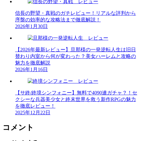
信長の野望・真戦のガチレビュー！リアルな評判から
序盤の効率的な攻略法まで徹底解説！
2026年1月30日
【2026年最新レビュー】旦那様の一発逆転人生は旧日
替わり内室から何が変わった？美女ハーレムと攻略の
魅力を徹底解説
2026年1月16日
【サ終/終境シンフォニー】無料で4090連ガチャ？！セ
クシーな兵器美少女と終末世界を救う新作RPGの魅力
を徹底レビュー！
2025年12月22日
コメント