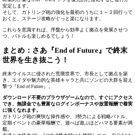
安定します。
そして、ガトリング砲の強化を最初のうちに１～２回行って
おくと、ステージ攻略がぐっと楽になります。
これらを意識すれば、序盤から効率よく拠点を発展させつ
つ、バトルも楽しめるでしょう！
まとめ：さあ『End of Future』で終末
世界を生き抜こう！
終末ウイルスに侵された荒廃世界で、市長として拠点を築
き、エイダや魅力的な英雄キャラと共にゾンビの大群を迎え
撃つ『End of Future』。
ダウンロード不要のブラウザゲームなので、すぐにアクセス
でき、無課金でも豊富なログインボーナスや放置報酬で着実
に強くなれます。
ガトリング砲の爽快な操作感や、3勢力による戦略バトル、
定期イベントの豪華報酬で、遊べば遊ぶほどハマる要素が満
載。