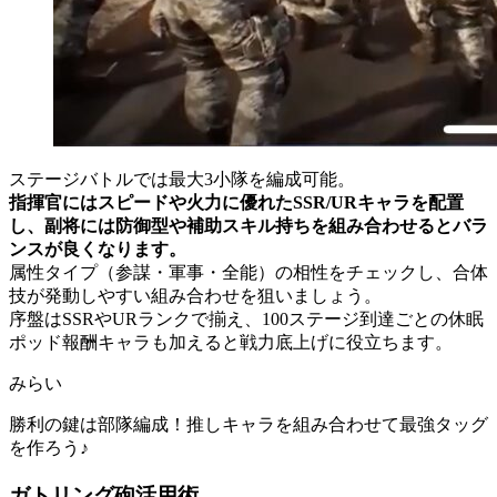
ステージバトルでは最大3小隊を編成可能。
指揮官にはスピードや火力に優れたSSR/URキャラを配置
し、副将には防御型や補助スキル持ちを組み合わせるとバラ
ンスが良くなります。
属性タイプ（参謀・軍事・全能）の相性をチェックし、合体
技が発動しやすい組み合わせを狙いましょう。
序盤はSSRやURランクで揃え、100ステージ到達ごとの休眠
ポッド報酬キャラも加えると戦力底上げに役立ちます。
みらい
勝利の鍵は部隊編成！推しキャラを組み合わせて最強タッグ
を作ろう♪
ガトリング砲活用術