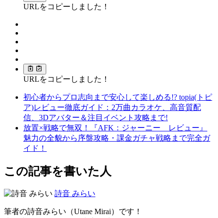
URLをコピーしました！
URLをコピーしました！
初心者からプロ志向まで安心して楽しめる!? topia(トピ
ア)レビュー徹底ガイド：2万曲カラオケ、高音質配
信、3Dアバター＆注目イベント攻略まで!
放置×戦略で無双！『AFK：ジャーニー レビュー』
魅力の全貌から序盤攻略・課金ガチャ戦略まで完全ガ
イド！
この記事を書いた人
詩音 みらい
筆者の詩音みらい（Utane Mirai）です！