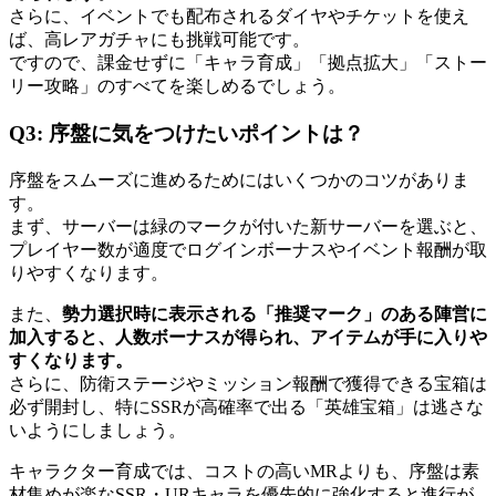
さらに、イベントでも配布されるダイヤやチケットを使え
ば、高レアガチャにも挑戦可能です。
ですので、課金せずに「キャラ育成」「拠点拡大」「ストー
リー攻略」のすべてを楽しめるでしょう。
Q3: 序盤に気をつけたいポイントは？
序盤をスムーズに進めるためにはいくつかのコツがありま
す。
まず、サーバーは緑のマークが付いた新サーバーを選ぶと、
プレイヤー数が適度でログインボーナスやイベント報酬が取
りやすくなります。
また、
勢力選択時に表示される「推奨マーク」のある陣営に
加入すると、人数ボーナスが得られ、アイテムが手に入りや
すくなります。
さらに、防衛ステージやミッション報酬で獲得できる宝箱は
必ず開封し、特にSSRが高確率で出る「英雄宝箱」は逃さな
いようにしましょう。
キャラクター育成では、コストの高いMRよりも、序盤は素
材集めが楽なSSR・URキャラを優先的に強化すると進行が