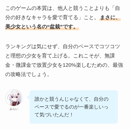
このゲームの本質は、他人と競うことよりも「自
分の好きなキャラを愛で育てる」こと。
まさに、
美少女という名の
“盆栽”
です。
ランキングは気にせず、自分のペースでコツコツ
と理想の少女を育て上げる。これこそが、無課
金・微課金で放置少女を120%楽しむための、最強
の攻略法でしょう。
誰かと競うんじゃなくて、自分の
ペースで愛でるのが一番楽しいっ
みらい
て気づいたんだ！