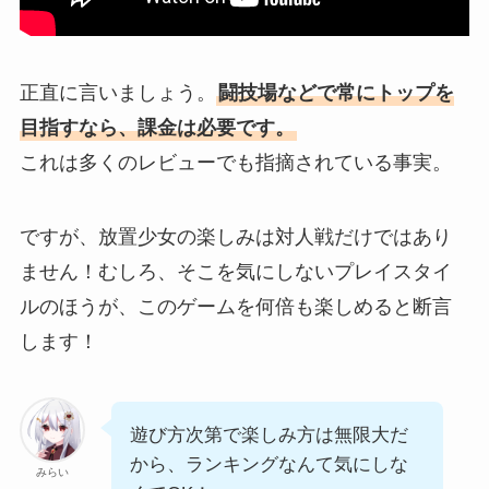
正直に言いましょう。
闘技場などで常にトップを
目指すなら、課金は必要です。
これは多くのレビューでも指摘されている事実。
ですが、放置少女の楽しみは対人戦だけではあり
ません！むしろ、そこを気にしないプレイスタイ
ルのほうが、このゲームを何倍も楽しめると断言
します！
遊び方次第で楽しみ方は無限大だ
から、ランキングなんて気にしな
みらい