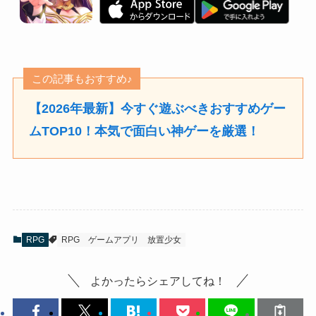
この記事もおすすめ♪
【2026年最新】今すぐ遊ぶべきおすすめゲー
ムTOP10！本気で面白い神ゲーを厳選！
RPG
RPG
ゲームアプリ
放置少女
よかったらシェアしてね！