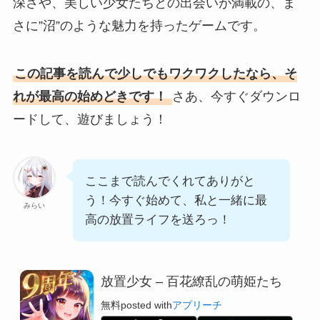
深さや、美しい少女たちとの出会いが満載の、ま
さに”沼”のような魅力を持ったゲームです。
この記事を読んで少しでもワクワクしたなら、そ
れが最高の始めどきです！
さあ、今すぐダウンロ
ードして、遊びましょう！
ここまで読んでくれてありがと
う！今すぐ始めて、私と一緒に最
みらい
高の放置ライフを送ろっ！
放置少女 – 百花繚乱の萌姫たち
無料
posted with
アプリーチ