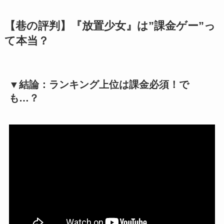
【巷の評判】『放置少女』は”課金ゲー”っ
て本当？
▼結論：ランキング上位は課金必須！で
も…？