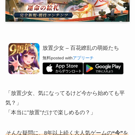
放置少女 – 百花繚乱の萌姫たち
無料
posted with
アプリーチ
「放置少女、気になってるけど今から始めても平
気？」
「本当に”放置”だけで楽しめるの？」
そんな疑問に、8年以上続く大人気ゲームの
“今”
を