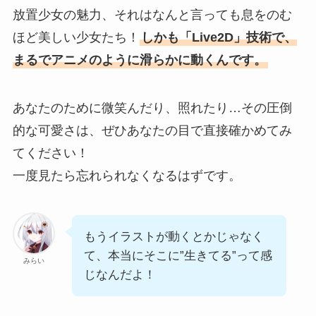
放置少女の魅力、それはなんと言っても息をのむ
ほど美しい少女たち！
しかも「Live2D」技術で、
まるでアニメのように滑らかに動くんです。
あなたのために微笑んだり、照れたり…その圧倒
的な可愛さは、ぜひあなたの目で直接確かめてみ
てください！
一度見たら忘れられなくなるはずです。
もうイラストが動くとかじゃなく
て、本当にそこに”生きてる”って感
みらい
じなんだよ！