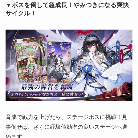
▼ボスを倒して急成長！やみつきになる爽快
サイクル！
育成で戦力を上げたら、ステージボスに挑戦！見
事倒せば、さらに経験値効率の良いステージへ進
めます。