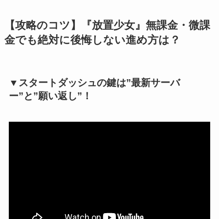
【攻略のコツ】『放置少女』無課金・微課
金でも絶対に後悔しない進め方は？
▼スタートダッシュの鍵は”最新サーバ
ー”と”願い返し”！