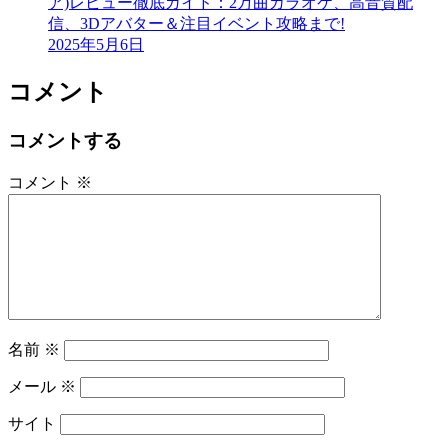
ア)レビュー徹底ガイド：2万曲カラオケ、高音質配
信、3Dアバター＆注目イベント攻略まで!
2025年5月6日
コメント
コメントする
コメント
※
名前
※
メール
※
サイト