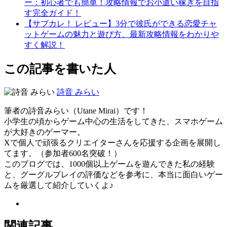
ー：初心者でも簡単！攻略情報でお小遣い稼ぎを目指
す完全ガイド！
【サブカレ！ レビュー】3分で彼氏ができる恋愛チャ
ットゲームの魅力と遊び方、最新攻略情報をわかりや
すく解説！
この記事を書いた人
詩音 みらい
筆者の詩音みらい（Utane Mirai）です！
小学生の頃からゲーム中心の生活をしてきた、スマホゲーム
が大好きのゲーマー。
Xで個人で頑張るクリエイターさんを応援する企画を展開し
てます。（参加者600名突破！）
このブログでは、1000個以上ゲームを遊んできた私の経験
と、グーグルプレイの評価などを参考に、本当に面白いゲー
ムを厳選して紹介していくよ♪
関連記事