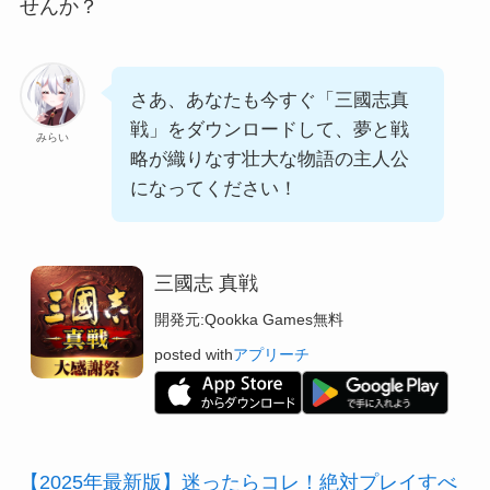
せんか？
さあ、あなたも今すぐ「三國志真
戦」をダウンロードして、夢と戦
みらい
略が織りなす壮大な物語の主人公
になってください！
三國志 真戦
開発元:
Qookka Games
無料
posted with
アプリーチ
【2025年最新版】迷ったらコレ！絶対プレイすべ