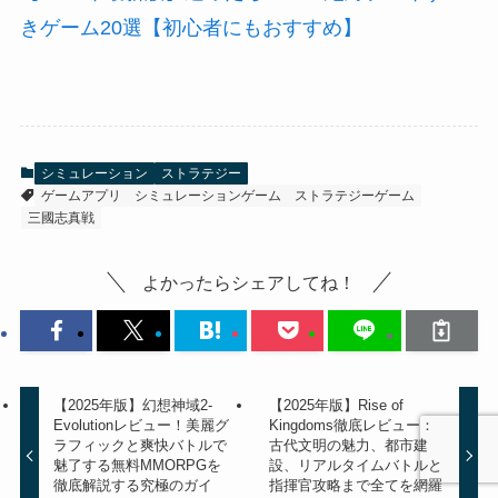
きゲーム20選【初心者にもおすすめ】
シミュレーション
ストラテジー
ゲームアプリ
シミュレーションゲーム
ストラテジーゲーム
三國志真戦
よかったらシェアしてね！
【2025年版】幻想神域2-
【2025年版】Rise of
Evolutionレビュー！美麗グ
Kingdoms徹底レビュー：
ラフィックと爽快バトルで
古代文明の魅力、都市建
魅了する無料MMORPGを
設、リアルタイムバトルと
徹底解説する究極のガイ
指揮官攻略まで全てを網羅