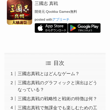
三國志 真戦
開発元:
Qookka Games
無料
posted with
アプリーチ
目次
三國志真戦とはどんなゲーム？
三國志真戦のグラフィックと演出はどう
なっている？
三國志真戦の戦略性と戦術の特徴は何？
三國志真戦で無課金でも楽しむための工