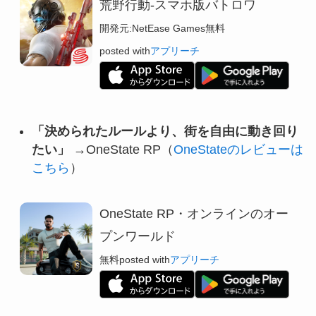
荒野行動-スマホ版バトロワ
開発元:
NetEase Games
無料
posted with
アプリーチ
「決められたルールより、街を自由に動き回り
たい」
→OneState RP（
OneStateのレビューは
こちら
）
OneState RP・オンラインのオー
プンワールド
無料
posted with
アプリーチ