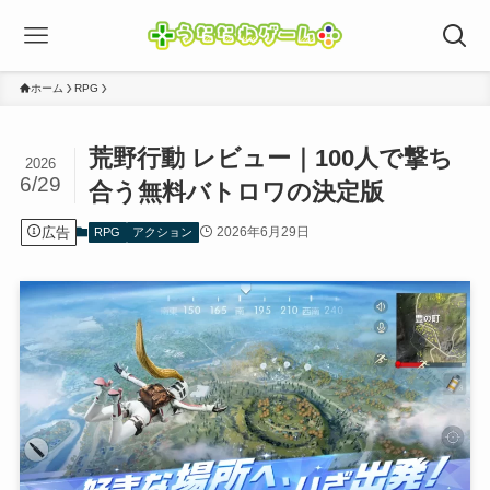
ホーム
RPG
荒野行動 レビュー｜100人で撃ち
2026
6/29
合う無料バトロワの決定版
広告
2026年6月29日
RPG
アクション