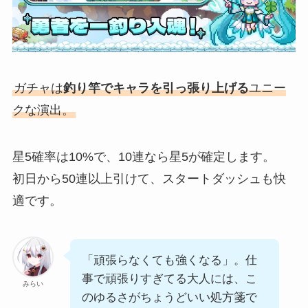
ガチャは
釣り竿でキャラを引っ張り上げる
ユニー
クな演出。
星5確率は10%で、10連なら星5が確定します。
初日から50連以上引けて、スタートダッシュも快
適です。
「頑張らなくても強くなる」。仕
事で頑張りすぎてる大人には、こ
みらい
のゆるさがちょうどいい処方箋で