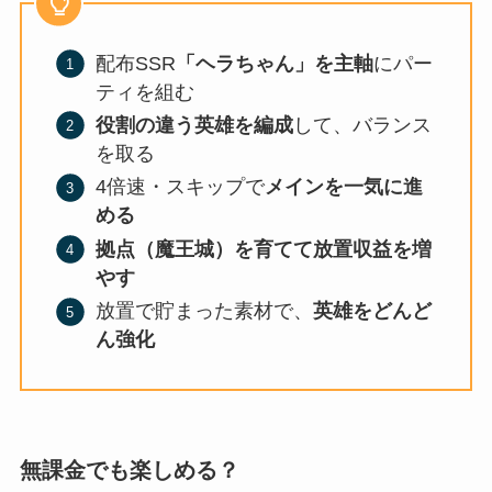
配布SSR
「ヘラちゃん」を主軸
にパー
ティを組む
役割の違う英雄を編成
して、バランス
を取る
4倍速・スキップで
メインを一気に進
める
拠点（魔王城）を育てて放置収益を増
やす
放置で貯まった素材で、
英雄をどんど
ん強化
無課金でも楽しめる？