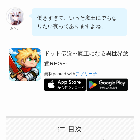
働きすぎて、いっそ魔王にでもな
りたい夜ってありますよね。
みらい
ドット伝説～魔王になる異世界放
置RPG～
無料
posted with
アプリーチ
目次