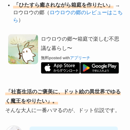
「ひたすら癒されながら箱庭を作りたい」
→
ロウロウの郷（
ロウロウの郷のレビューはこち
ら
）
ロウロウの郷〜箱庭で楽しむ不思
議な暮らし〜
無料
posted with
アプリーチ
「社畜生活のご褒美に、ドット絵の異世界でゆる
く魔王をやりたい」。
そんな大人に一番ハマるのが、ドット伝説です。