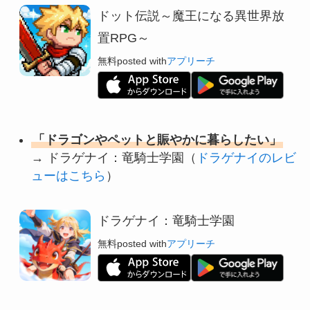
ドット伝説～魔王になる異世界放
置RPG～
無料
posted with
アプリーチ
「ドラゴンやペットと賑やかに暮らしたい」
→ ドラゲナイ：竜騎士学園（
ドラゲナイのレビ
ューはこちら
）
ドラゲナイ：竜騎士学園
無料
posted with
アプリーチ