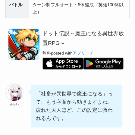
バトル
ターン制フルオート・6体編成（英雄100体以
上）
ドット伝説～魔王になる異世界放
置RPG～
無料
posted with
アプリーチ
「社畜が異世界で魔王になる」っ
て、もう字面から効きますよね。
みらい
疲れた大人ほど、この設定に救わ
れるんです。