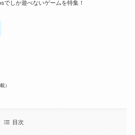
iosでしか遊べないゲームを特集！
載）
目次