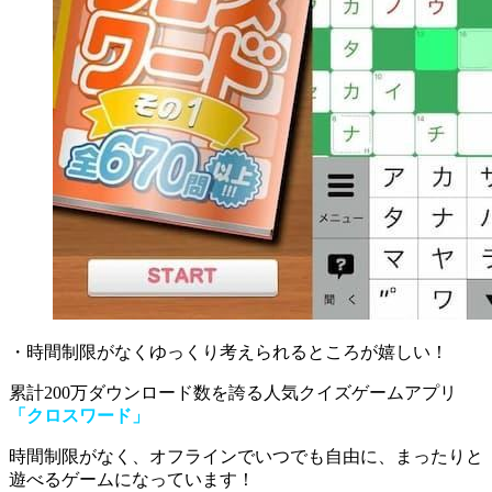
・時間制限がなくゆっくり考えられるところが嬉しい！
累計200万ダウンロード数を誇る人気クイズゲームアプリ
「クロスワード」
時間制限がなく、オフラインでいつでも自由に、
まったりと
遊べるゲーム
になっています！