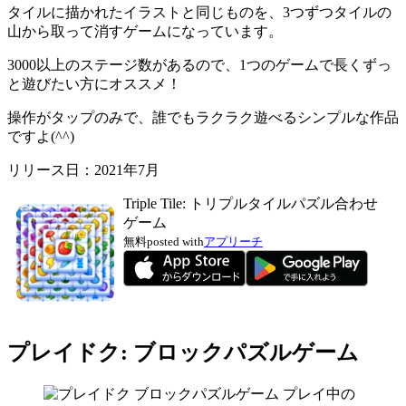
タイルに描かれたイラストと同じものを、3つずつタイルの
山から取って消す
ゲームになっています。
3000以上のステージ数があるので、1つのゲームで長くずっ
と遊びたい方にオススメ！
操作がタップのみ
で、誰でもラクラク遊べるシンプルな作品
ですよ(^^)
リリース日：2021年7月
Triple Tile: トリプルタイルパズル合わせ
ゲーム
無料
posted with
アプリーチ
プレイドク: ブロックパズルゲーム