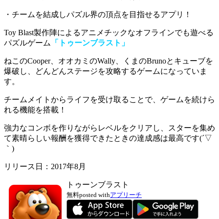
・チームを結成しパズル界の頂点を目指せるアプリ！
Toy Blast製作陣によるアニメチックなオフラインでも遊べる
パズルゲーム
「トゥーンブラスト」
ねこのCooper、オオカミのWally、くまのBrunoとキューブを
爆破し、どんどんステージを攻略するゲーム
になっていま
す。
チームメイトからライフを受け取ることで、ゲームを続けら
れる
機能を搭載！
強力なコンボを作りながらレベルをクリアし、スターを集め
て素晴らしい報酬を獲得できたときの達成感は最高です(´▽
｀)
リリース日：2017年8月
トゥーンブラスト
無料
posted with
アプリーチ