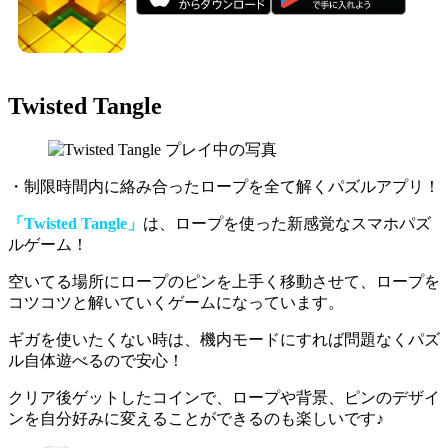
Twisted Tangle
・制限時間内に絡み合ったロープを全て解くパズルアプリ！
「Twisted Tangle」
は、ロープを使った新感覚なスマホパズ
ルゲーム！
空いてる場所にロープのピンを上手く移動させて、ロープを
コツコツと解いていくゲーム
になっています。
ギガを使いたくない時は、機内モードにすれば問題なくパズ
ル自体遊べるので安心！
クリア後
ゲットしたコインで、ロープや背景、ピンのデザイ
ンを自分好みに変えることができる
のも楽しいです♪