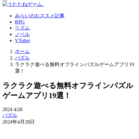
みらいのおススメ記事
RPG
リズム
ノベル
VTuber
ホーム
パズル
ラクラク遊べる無料オフラインパズルゲームアプリ19
選！
ラクラク遊べる無料オフラインパズル
ゲームアプリ19選！
2024
4/28
パズル
2024年4月28日