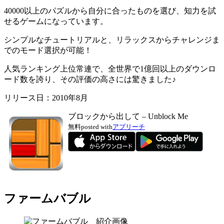
40000以上のパズルから自分に合ったものを選び、知力を試
せるゲーム
になっています。
シンプルなチュートリアルと、リラックスからチャレンジま
でのモード選択が可能！
人気ランキング上位常連で、全世界で1億回以上のダウンロ
ード数を誇り
、その評価の高さには驚きました♪
リリース日：2010年8月
ブロックから出して – Unblock Me
無料
posted with
アプリーチ
ファームバブル