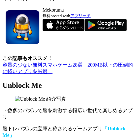
Mekorama
無料
posted with
アプリーチ
この記事もオススメ！
容量の少ない無料スマホゲーム28選！200MB以下の圧倒的
に軽いアプリを厳選！
Unblock Me
・数多のパズルで脳を刺激する幅広い世代で楽しめるアプ
リ！
脳トレパズルの宝庫と称されるゲームアプリ
「Unblock
Me」