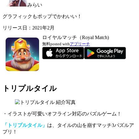
みらい
グラフィックもポップでかわいい！
リリース日：2021年2月
ロイヤルマッチ（Royal Match)
無料
posted with
アプリーチ
トリプルタイル
・イラストが可愛いオフライン対応のパズルゲーム！
「トリプルタイル」
は、タイルの山を崩すマッチ3パズルア
プリ！