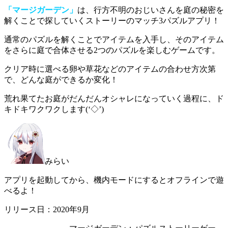
「マージガーデン」
は、行方不明のおじいさんを庭の秘密を
解くことで探していくストーリーのマッチ3パズルアプリ！
通常のパズルを解くことでアイテムを入手し、そのアイテム
をさらに庭で合体させる
2つのパズルを楽しむゲームです。
クリア時に選べる卵や草花などの
アイテムの合わせ方次第
で、どんな庭ができるか変化
！
荒れ果てたお庭がだんだんオシャレになっていく過程に、ド
キドキワクワクします(‘◇’)ゞ
みらい
アプリを起動してから、機内モードにするとオフラインで遊
べるよ！
リリース日：2020年9月