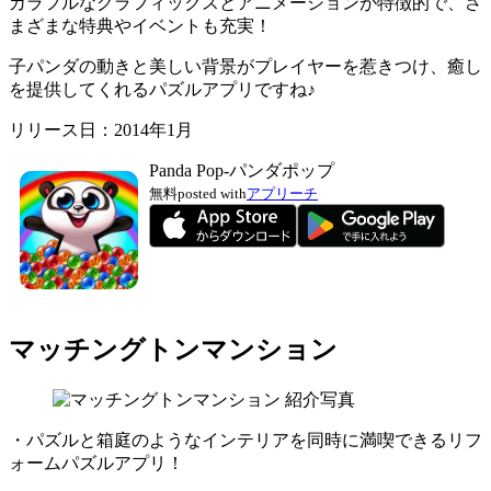
カラフルなグラフィックスとアニメーションが特徴的で、さ
まざまな特典やイベントも充実！
子パンダの動きと美しい背景がプレイヤーを惹きつけ
、癒し
を提供してくれるパズルアプリですね♪
リリース日：2014年1月
Panda Pop-パンダポップ
無料
posted with
アプリーチ
マッチングトンマンション
・パズルと箱庭のようなインテリアを同時に満喫できるリフ
ォームパズルアプリ！