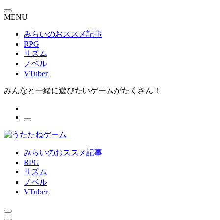
MENU
みらいのおススメ記事
RPG
リズム
ノベル
VTuber
みんなと一緒に遊びたいゲームがたくさん！
みらいのおススメ記事
RPG
リズム
ノベル
VTuber