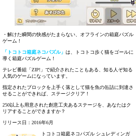
・解けた瞬間の快感がたまらない、オフラインの箱庭パズル
ゲーム！
「トコトコ箱庭ネコパズル」
は、トコトコ歩く猫をゴールに
導く箱庭パズルゲーム！
テレビ番組「ZIP!」で紹介されたこともある、知る人ぞ知る
人気のゲーム
になっています。
指定されたブロックを上手く落として猫を魚の缶詰に到達さ
せることができれば、ステージクリア！
250以上も用意された創意工夫あるステージ
を、あなたはク
リアすることができますか？
リリース日：2016年6月
トコトコ箱庭ネコパズル シュレディンガ