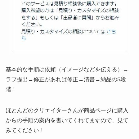
基本的な手順は
依頼（イメージなどを伝える）→
ラフ提出→修正があれば修正→清書→納品
の5段
階！
ほとんどのクリエイターさんが
商品ページに購入
からの手順の案内を書いてくれてます
ので、見て
みてください！