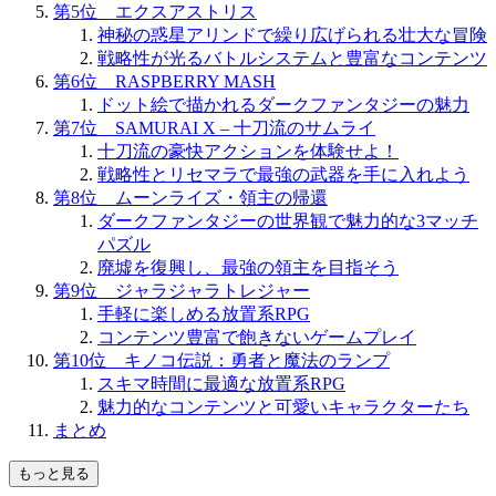
第5位 エクスアストリス
神秘の惑星アリンドで繰り広げられる壮大な冒険
戦略性が光るバトルシステムと豊富なコンテンツ
第6位 RASPBERRY MASH
ドット絵で描かれるダークファンタジーの魅力
第7位 SAMURAI X – 十刀流のサムライ
十刀流の豪快アクションを体験せよ！
戦略性とリセマラで最強の武器を手に入れよう
第8位 ムーンライズ・領主の帰還
ダークファンタジーの世界観で魅力的な3マッチ
パズル
廃墟を復興し、最強の領主を目指そう
第9位 ジャラジャラトレジャー
手軽に楽しめる放置系RPG
コンテンツ豊富で飽きないゲームプレイ
第10位 キノコ伝説：勇者と魔法のランプ
スキマ時間に最適な放置系RPG
魅力的なコンテンツと可愛いキャラクターたち
まとめ
もっと見る