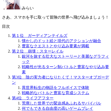
みらい
さあ、スマホを手に取って冒険の世界へ飛び込みましょう！
目次
第１位 ガーディアンテイルズ
懐かしのドット絵と現代のアクションが融合
豊富なクエストとやり込み要素が満載
第２位 崩壊：スターレイル
銀河を旅する壮大なストーリーと美麗なグラフィ
ック
戦略性が光るターン制バトルと豊富なやり込み要
素
第3位 陰の実力者になりたくて！マスターオブガーデ
ン
異世界転生の物語をフルボイスで体験
戦略的なバトルと豊富な育成システム
第4位 ライフアフター
荒廃した世界での緊迫感あふれるサバイバル
何でもできる自由度の高いゲームプレイ