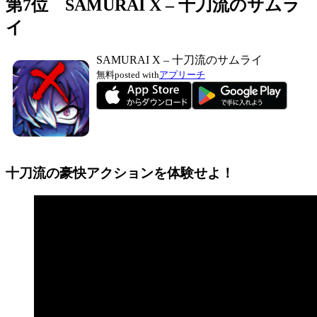
第7位 SAMURAI X – 十刀流のサムラ
イ
SAMURAI X – 十刀流のサムライ
無料
posted with
アプリーチ
十刀流の豪快アクションを体験せよ！