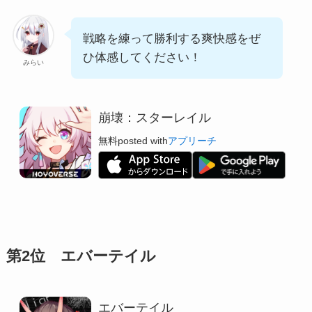
戦略を練って勝利する爽快感をぜ
ひ体感してください！
みらい
崩壊：スターレイル
無料
posted with
アプリーチ
第2位 エバーテイル
エバーテイル