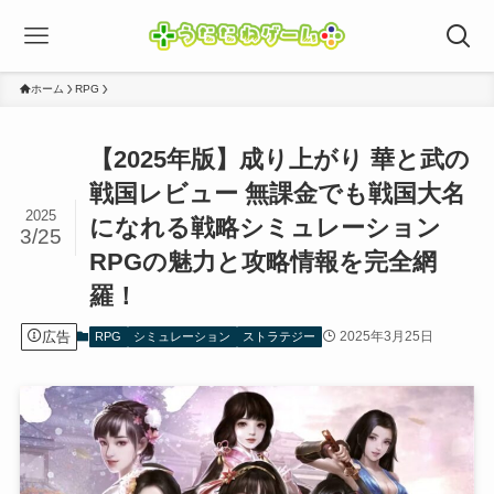
ホーム
RPG
【2025年版】成り上がり 華と武の
戦国レビュー 無課金でも戦国大名
2025
になれる戦略シミュレーション
3/25
RPGの魅力と攻略情報を完全網
羅！
広告
2025年3月25日
RPG
シミュレーション
ストラテジー