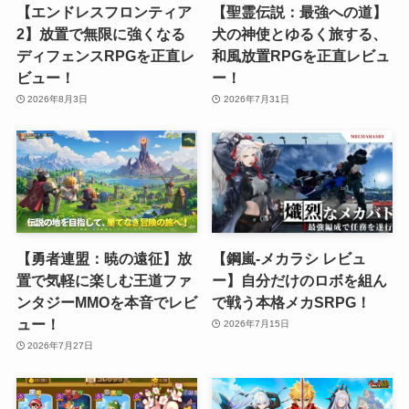
【エンドレスフロンティア
【聖霊伝説：最強への道】
2】放置で無限に強くなる
犬の神使とゆるく旅する、
ディフェンスRPGを正直レ
和風放置RPGを正直レビュ
ビュー！
ー！
2026年8月3日
2026年7月31日
【勇者連盟：暁の遠征】放
【鋼嵐-メカラシ レビュ
置で気軽に楽しむ王道ファ
ー】自分だけのロボを組ん
ンタジーMMOを本音でレビ
で戦う本格メカSRPG！
ュー！
2026年7月15日
2026年7月27日