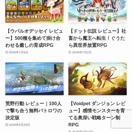
【ウパルオデッセイ レビュ
【ドット伝説 レビュー】社
ー】500種を集めて掛け合
畜から魔王へ転生！ぐうた
わせる癒しの育成RPG
ら異世界放置RPG
2026年7月6日
2026年7月2日
荒野行動 レビュー｜100人
【Voidpet ダンジョン レビ
で撃ち合う無料バトロワの
ュー】感情モンスターを育
決定版
てる奥深い戦略ターン制
RPG
2026年6月29日
2026年6月19日