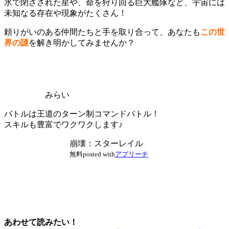
氷で閉ざされた星や、命を狩り回る巨大艦隊など、
宇宙には
未知なる存在や現象がたくさん！
頼りがいのある仲間たちと手を取り合って、あなたも
この世
界の謎
を解き明かしてみませんか？
みらい
バトルは王道のターン制コマンドバトル！
スキルも豊富でワクワクします♪
崩壊：スターレイル
無料
posted with
アプリーチ
あわせて読みたい！