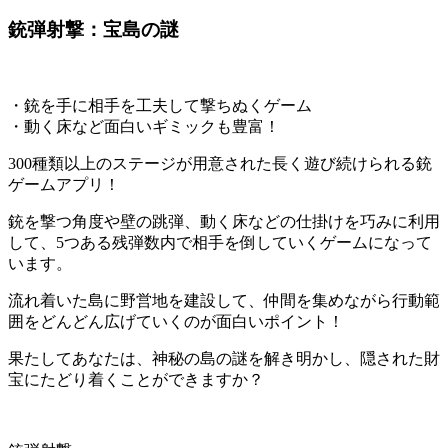
銃弾射撃：宝島の謎
・銃を手に相手を工夫して撃ちぬくゲーム
・動く床など面白いギミックも豊富！
300種類以上のステージが用意された長く遊び続けられる銃
ゲームアプリ！
銃を撃つ角度や壁の跳弾、動く床などの仕掛けを巧みに利用
して、5つある残弾数内で相手を倒していく
ゲームになって
います。
流れ着いた島に
野営地を建設して、仲間を集めながら行動範
囲をどんどん広げていく
のが面白いポイント！
果たしてあなたは、神秘の島の謎を解き明かし、隠された財
宝にたどり着くことができますか？