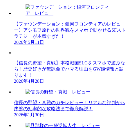
【ファウンデーション：銀河フロンティアのレビュ
ー】アシモフ原作の世界観をスマホで動かせるSFスト
ラテジーが本気すぎた！
2026年5月11日
【信長の野望・真戦】本格戦国SLGをスマホで遊ぶな
ら！歴史好きが無課金でハマる理由をGW姫情報と語
ります！
2026年4月28日
信長の野望・真戦のガチレビュー！リアルな評判から
序盤の効率的な攻略法まで徹底解説！
2026年1月30日