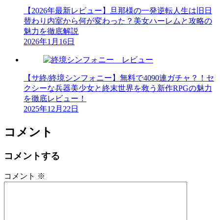
【2026年最新レビュー】旦那様の一発逆転人生は旧日
替わり内室から何が変わった？美女ハーレムと攻略の
魅力を徹底解説
2026年1月16日
【サ終/終境シンフォニー】無料で4090連ガチャ？！セ
クシーな兵器美少女と終末世界を救う新作RPGの魅力
を徹底レビュー！
2025年12月22日
コメント
コメントする
コメント
※