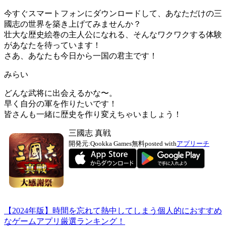
今すぐスマートフォンにダウンロードして、あなただけの三
國志の世界を築き上げてみませんか？
壮大な歴史絵巻の主人公になれる、そんなワクワクする体験
があなたを待っています！
さあ、あなたも今日から一国の君主です！
みらい
どんな武将に出会えるかな〜。
早く自分の軍を作りたいです！
皆さんも一緒に歴史を作り変えちゃいましょう！
三國志 真戦
開発元:
Qookka Games
無料
posted with
アプリーチ
【2024年版】時間を忘れて熱中してしまう個人的におすすめ
なゲームアプリ厳選ランキング！