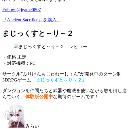
Follow @jgame0807
『Ancient Sacrifice』を購入！
まじっくすと～り～２
・価格 未定
・対応機種：PC
サークル”ふりけんもじゅれーしょん”が開発中のターン制
3DRPGゲーム
「まじっくすと～り～２」
ダンジョンを
仲間たちと武器や魔法を使いながら敵を倒し進
んでいく
、
体験版公開中
な期待のゲームです！
みらい