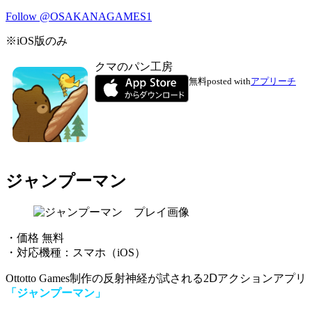
Follow @OSAKANAGAMES1
※iOS版のみ
クマのパン工房
無料
posted with
アプリーチ
ジャンプーマン
・価格 無料
・対応機種：スマホ（iOS）
Ottotto Games制作の反射神経が試される2Ⅾアクションアプリ
「ジャンプーマン」