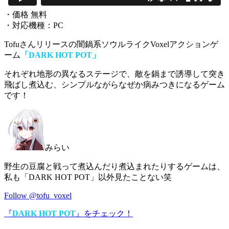
・価格 無料
・対応機種：PC
Tofuさんリリースの闇鍋系ソウルライクVoxelアクションゲ
ーム
「DARK HOT POT」
それぞれ地形の異なるステージで、敵を鍋まで誘導して突き
飛ばし煮込む
、シンプルながらなぜか病みつきになるゲーム
です！
みらい
野生の豆腐と戦って煮込んだり煮込まれたりするゲームは、
私も「DARK HOT POT」以外見たことない笑
Follow @tofu_voxel
『
DARK HOT POT
』をチェック！