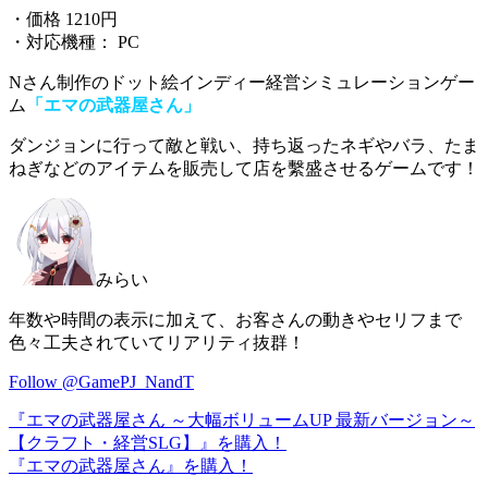
・価格 1210円
・対応機種： PC
Nさん制作のドット絵インディー経営シミュレーションゲー
ム
「エマの武器屋さん」
ダンジョンに行って敵と戦い、
持ち返ったネギやバラ、たま
ねぎなどのアイテムを販売して店を繫盛させるゲーム
です！
みらい
年数や時間の表示に加えて、お客さんの動きやセリフまで
色々工夫されていてリアリティ抜群！
Follow @GamePJ_NandT
『エマの武器屋さん ～大幅ボリュームUP 最新バージョン～
【クラフト・経営SLG】』を購入！
『エマの武器屋さん』を購入！