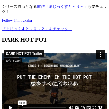
シリーズ原点となる
前作「まじっくすと～り～」
も要チェッ
ク！
Follow @h_rukaka
『まじっくすと～り～２』をチェック！
DARK HOT POT