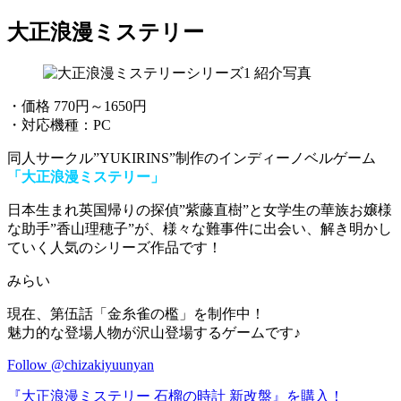
大正浪漫ミステリー
・価格 770円～1650円
・対応機種：PC
同人サークル”YUKIRINS”制作のインディーノベルゲーム
「大正浪漫ミステリー」
日本生まれ英国帰りの探偵”紫藤直樹”と女学生の華族お嬢様
な助手”香山理穂子”が、
様々な難事件に出会い、解き明かし
ていく人気のシリーズ作品
です！
みらい
現在、第伍話「金糸雀の檻」を制作中！
魅力的な登場人物が沢山登場するゲームです♪
Follow @chizakiyuunyan
『大正浪漫ミステリー 石榴の時計 新改盤』を購入！