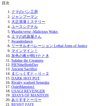
目次
クマのパン工房
ジャンプーマン
大正浪漫ミステリー
ユースシグナル
∀kashicverse -Malicious Wake-
エマの武器屋さん
#wanderdawn
リーサルオペレーション Lethal Arms of Justice
マインマイン！
灰色の夜が明けたとき
Subdue the Creatures
PIENtheBirthDay
Ancient Sacrifice
まじっくすと～り～２
DARK HOT POT
Rivalry warlord Sengoku
QuietMansion1
USAGI REVENGER
3DAYS OF MANITON
ありすすとーりー
RESIST FATE