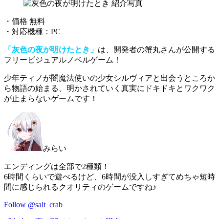
・価格 無料
・対応機種：PC
「灰色の夜が明けたとき」
は、開発者の蟹丸さんが公開する
フリービジュアルノベルゲーム！
少年ティノが闇魔法使いの少女シルヴィアと出会うところか
ら物語の始まる、
明かされていく真実にドキドキとワクワク
が止まらない
ゲームです！
みらい
エンディングは全部で2種類！
6時間くらいで遊べるけど、6時間が没入しすぎてめちゃ短時
間に感じられるクオリティのゲームですね♪
Follow @salt_crab