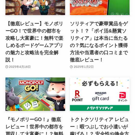
【徹底レビュー】モノポリ
ソリティアで豪華賞品をゲ
ーGO！で世界中の都市を
ット！？「ポイ活&懸賞ソ
攻略し大富豪に！無料で楽
リティア」は本当に当たる
しめるボードゲームアプリ
の？気になるポイント獲得
の魅力と攻略法を完全解
方法や当選者の口コミまで
説！
徹底レビュー！
2025年4月16日
2025年1月2日
『モノポリーGO！』徹底
トクトクソリティア レビュ
レビュー！世界中の都市を
ー：暇つぶしでお小遣いが
買収して大富豪に！？無料
稼げる！？ 安全性や換金方