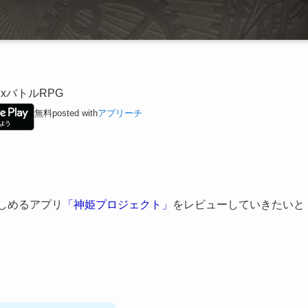
ラxバトルRPG
無料
posted with
アプリーチ
しめる
アプリ
「神姫プロジェクト」
をレビューしていきたいと