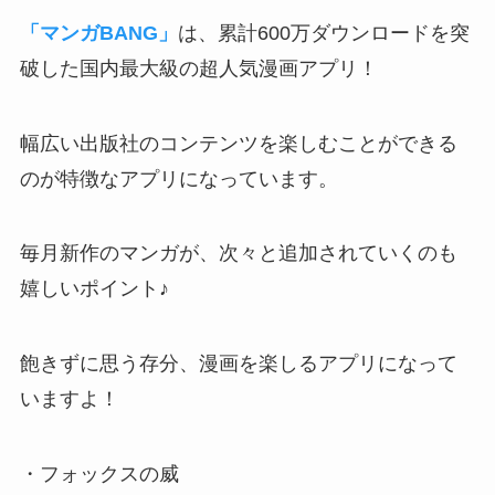
「マンガBANG」
は、累計600万ダウンロードを突
破した国内最大級の超人気漫画アプリ！
幅広い出版社のコンテンツを楽しむことができる
のが特徴なアプリになっています。
毎月新作のマンガが、
次々と追加されていくのも
嬉しいポイント
♪
飽きずに思う存分、漫画を楽しるアプリになって
いますよ！
・フォックスの威