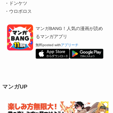
・ドンケツ
・ウロボロス
マンガBANG！人気の漫画が読め
るマンガアプリ
無料
posted with
アプリーチ
マンガUP