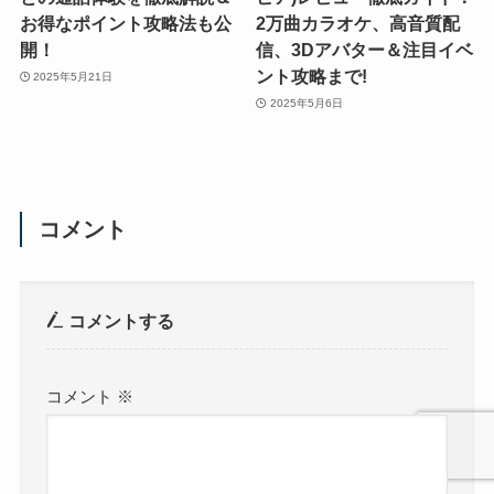
お得なポイント攻略法も公
2万曲カラオケ、高音質配
開！
信、3Dアバター＆注目イベ
ント攻略まで!
2025年5月21日
2025年5月6日
コメント
コメントする
コメント
※