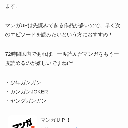
ます。
マンガUPは先読みできる作品が多いので、早く次
のエピソードを読みたいという方におすすめ！
72時間以内であれば、
一度読んだマンガをもう一
度読める
のが嬉しいですね(^^
・少年ガンガン
・ガンガンJOKER
・ヤングガンガン
マンガＵＰ！