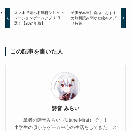
スマホで遊べる無料シミュ
子供が本当に喜ぶ！おすす
レーションゲームアプリ13
め無料読み聞かせ絵本アプ
選！【2024年版】
リ特集！
この記事を書いた人
詩音 みらい
筆者の詩音みらい（Utane Mirai）です！
小学生の頃からゲーム中心の生活をしてきた、ス