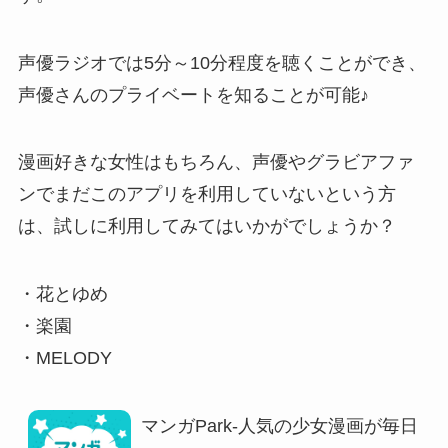
声優ラジオでは5分～10分程度を聴くことができ
、
声優さんのプライベートを知ることが可能♪
漫画好きな女性はもちろん、声優やグラビアファ
ンでまだこのアプリを利用していないという方
は、試しに利用してみてはいかがでしょうか？
・花とゆめ
・楽園
・MELODY
マンガPark-人気の少女漫画が毎日