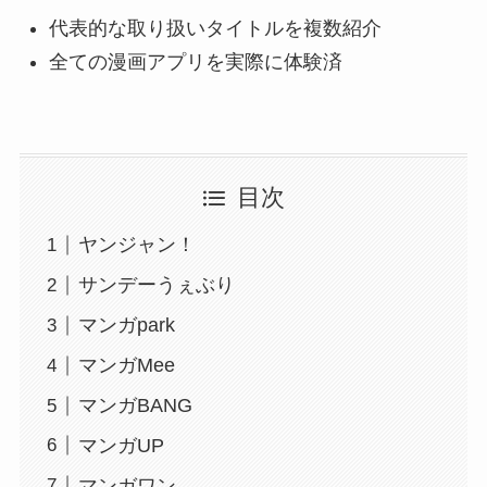
代表的な取り扱いタイトルを複数紹介
全ての漫画アプリを実際に体験済
目次
ヤンジャン！
サンデーうぇぶり
マンガpark
マンガMee
マンガBANG
マンガUP
マンガワン