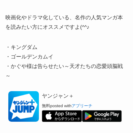
映画化やドラマ化している、
名作の人気マンガ本
を読みたい方にオススメ
ですよ(^^♪
・キングダム
・ゴールデンカムイ
・かぐや様は告らせたい～天才たちの恋愛頭脳戦
～
ヤンジャン＋
無料
posted with
アプリーチ