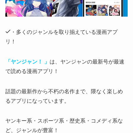
・多くのジャンルを取り揃えている漫画アプ
リ！
「ヤンジャン！ 」
は、ヤンジャンの最新号が最速
で読める漫画アプリ！
話題の最新作から不朽の名作まで
、隈なく楽しめ
るアプリになっています。
ヤンキー系・スポーツ系・歴史系・コメディ系な
ど、ジャンルが豊富！