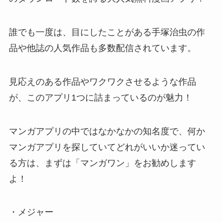
誰でも一度は、目にしたことがある
手塚治虫の作
品や他誌の人気作品も多数配信
されています。
見応えのある作品やワクワクさせるような作品
が、
このアプリ1つに詰まっている
のが魅力！
マンガアプリの中ではなかなかの知名度で、何か
マンガアプリを探していてどれがいいか迷ってい
る方は、まずは「マンガワン」をお勧めします
よ！
・メジャー