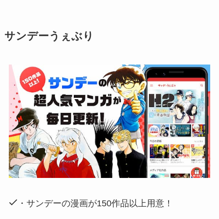
サンデーうぇぶり
・サンデーの漫画が150作品以上用意！