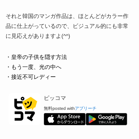
それと韓国のマンガ作品は、ほとんどがカラー作
品に仕上がっているので、ビジュアル的にも非常
に見応えがありますよ(^^)
・皇帝の子供を隠す方法
・もう一度、光の中へ
・接近不可レディー
ピッコマ
無料
posted with
アプリーチ