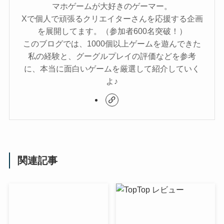
マホゲームが大好きのゲーマー。
Xで個人で頑張るクリエイターさんを応援する企画
を展開してます。（参加者600名突破！）
このブログでは、1000個以上ゲームを遊んできた
私の経験と、グーグルプレイの評価などを参考
に、本当に面白いゲームを厳選して紹介していく
よ♪
関連記事