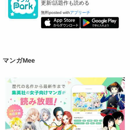
更新!話題作も読める
無料
posted with
アプリーチ
マンガMee