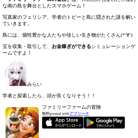
な南の島を舞台としたスマホゲーム！
写真家のフェリシア、学者のトビーと島に隠された謎を解い
ていきます。
島には、個性豊かな人たちや珍しい生き物がたくさん(*‘∀‘)
宝を収集・取引して、
お金稼ぎができる
シミュレーションゲ
ームですよ！
みらい
学者と探索したら、頭が良くなりそう！！
ファミリーファームの冒険
無料
posted with
アプリーチ