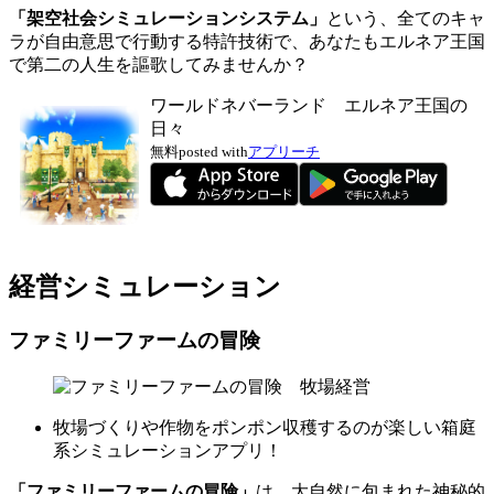
「架空社会シミュレーションシステム」
という、全てのキャ
ラが自由意思で行動する特許技術で、あなたもエルネア王国
で第二の人生を謳歌してみませんか？
ワールドネバーランド エルネア王国の
日々
無料
posted with
アプリーチ
経営シミュレーション
ファミリーファームの冒険
牧場づくりや作物をポンポン収穫するのが楽しい箱庭
系シミュレーションアプリ！
「ファミリーファームの冒険」
は、大自然に包まれた神秘的