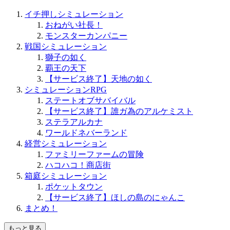
イチ押しシミュレーション
おねがい社長！
モンスターカンパニー
戦国シミュレーション
獅子の如く
覇王の天下
【サービス終了】天地の如く
シミュレーションRPG
ステートオブサバイバル
【サービス終了】誰ガ為のアルケミスト
ステラアルカナ
ワールドネバーランド
経営シミュレーション
ファミリーファームの冒険
ハコハコ！商店街
箱庭シミュレーション
ポケットタウン
【サービス終了】ほしの島のにゃんこ
まとめ！
もっと見る