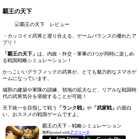
覇王の天下
・カッコイイ武将と渡り合える、ゲームバランスの優れたア
プリ！
「覇王の天下」
は、内政・外交・軍事の3つが同時に楽しめ
る戦国戦略シミュレーション！
かっこいいグラフィックの武将が、とても魅力的なスマホゲ
ームになっています。
城郭の建築や軍隊の訓練、領地の拡大など、リアルな戦国時
代の武将気分を堪能することが可能！
天下統一を目指して戦う
「ランク戦」
や
「武家戦」
の面白
い、おススメの戦国ゲームですよ。
覇王の天下 – 戦略シミュレーション
無料
posted with
アプリーチ