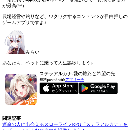
が最高(^^)
農場経営や釣りなど、ワクワクするコンテンツが目白押しの
ゲームアプリですよ♪
みらい
あなたも、ペットに乗って人生謳歌しよう♪
ステラアルカナ-愛の旅路と希望の光
無料
posted with
アプリーチ
関連記事
運命の人に出会えるスローライフRPG「ステラアルカナ」を