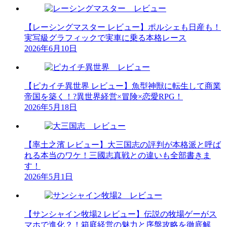
【レーシングマスター レビュー】ポルシェも日産も！
実写級グラフィックで実車に乗る本格レース
2026年6月10日
【ピカイチ異世界 レビュー】魚型神獣に転生して商業
帝国を築く！?異世界経営×冒険×恋愛RPG！
2026年5月18日
【率土之濱 レビュー】大三国志の評判が本格派と呼ば
れる本当のワケ！三國志真戦との違いも全部書きま
す！
2026年5月1日
【サンシャイン牧場2 レビュー】伝説の牧場ゲーがス
マホで進化？！箱庭経営の魅力と序盤攻略を徹底解