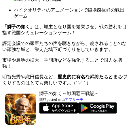
ハイクオリティのアニメーションで臨場感抜群の戦国
ゲーム！
「獅子の如く」
は、城主となり国を繁栄させ、戦の勝利を目
指す戦国シミュレーションゲーム！
評定会議での家臣たちの声を聴きながら、崩されることのな
い頑強な城と、栄えた城下町づくりをしていきます。
市場や農地の拡大、学問所などを強化することで国力を増
強！
明智光秀や織田信長など、
歴史的に有名な武将たちとまちづ
くり
するのはとても楽しいですよ（´▽｀)
獅子の如く～戦国覇王戦記～
無料
posted with
アプリーチ