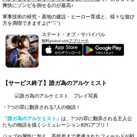
爽快にゾンビを倒せるのが最高♪
軍事技術の研究・基地の建設・ヒーロー育成と、様々な遊び
方を満喫できますよ(*’▽’)
ステート・オブ・サバイバル
無料
posted with
アプリーチ
【サービス終了】誰ガ為のアルケミスト
・7つの罪に翻弄される7人の物語！
「誰ガ為のアルケミスト」
は、7つの罪に翻弄される主人公
たちの物語を描くシミュレーションRPGアプリ！
ジョブや属性に加え、
高低差まで考慮されたフィールドが戦