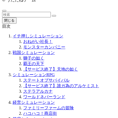
閉じる
目次
イチ押しシミュレーション
おねがい社長！
モンスターカンパニー
戦国シミュレーション
獅子の如く
覇王の天下
【サービス終了】天地の如く
シミュレーションRPG
ステートオブサバイバル
【サービス終了】誰ガ為のアルケミスト
ステラアルカナ
ワールドネバーランド
経営シミュレーション
ファミリーファームの冒険
ハコハコ！商店街