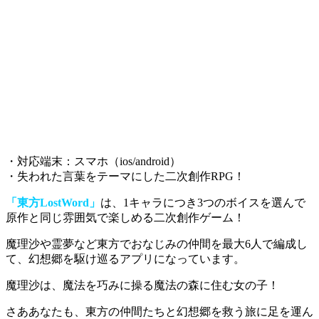
・対応端末：スマホ（ios/android）
・失われた言葉をテーマにした二次創作RPG！
「東方LostWord」
は、1キャラにつき3つのボイスを選んで
原作と同じ雰囲気で楽しめる二次創作ゲーム！
魔理沙や霊夢など
東方でおなじみの仲間を最大6人で編成し
て、幻想郷を駆け巡る
アプリになっています。
魔理沙は、魔法を巧みに操る魔法の森に住む女の子
！
さああなたも、東方の仲間たちと幻想郷を救う旅に足を運ん