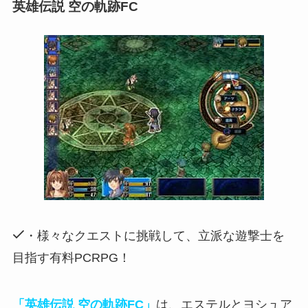
英雄伝説 空の軌跡FC
・様々なクエストに挑戦して、立派な遊撃士を
目指す有料PCRPG！
「英雄伝説 空の軌跡FC」
は、エステルとヨシュア