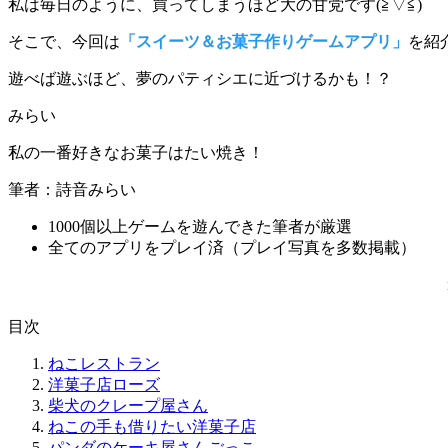
私は毎日のように、買ってしまうほど大の甘党です(≧▽≦)
そこで、今回は
「スイーツ＆お菓子作りゲームアプリ」
を紹
遊べば遊ぶほど、夢のパティシエに近づけるかも！？
みらい
私の一番好きなお菓子はたい焼き！
筆者：詩音みらい
1000個以上ゲームを遊んできた筆者が厳選
全てのアプリをプレイ済（プレイ写真を多数掲載）
目次
ねこレストラン
洋菓子店ローズ
柴犬のクレープ屋さん
ねこの手も借りたい洋菓子店
パンダのケーキ屋さんごっこ