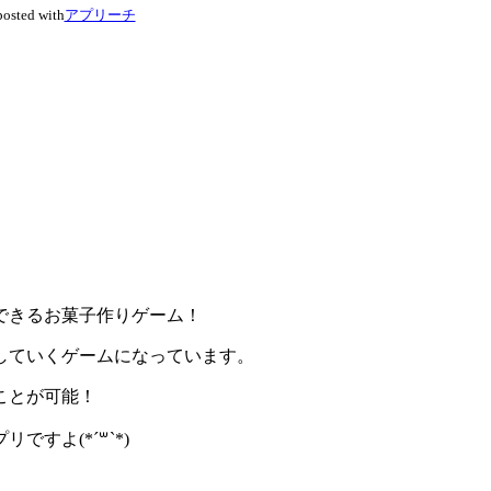
posted with
アプリーチ
できるお菓子作りゲーム！
していくゲーム
になっています。
ことが可能！
すよ(*´꒳`*)