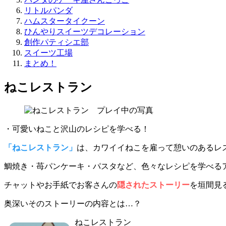
リトルパンダ
ハムスタータイクーン
ひんやりスイーツデコレーション
創作パティシエ部
スイーツ工場
まとめ！
ねこレストラン
・可愛いねこと沢山のレシピを学べる！
「ねこレストラン」
は、カワイイねこを雇って憩いのあるレ
鯛焼き・苺パンケーキ・パスタなど、
色々なレシピを学べる
チャットやお手紙でお客さんの
隠されたストーリー
を垣間見
奥深いそのストーリーの内容とは…？
ねこレストラン