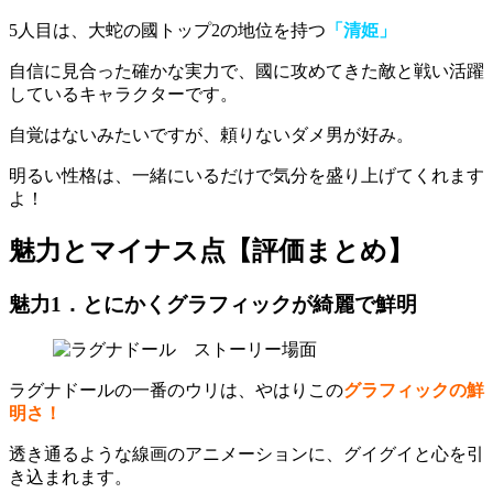
5人目は、大蛇の國トップ2の地位を持つ
「清姫」
自信に見合った確かな実力
で、國に攻めてきた敵と戦い活躍
しているキャラクターです。
自覚はないみたいですが、頼りないダメ男が好み。
明るい性格は、
一緒にいるだけで気分を盛り上げてくれます
よ！
魅力とマイナス点【評価まとめ】
魅力1．とにかくグラフィックが綺麗で鮮明
ラグナドールの一番のウリは、やはりこの
グラフィックの鮮
明さ！
透き通るような線画のアニメーションに、グイグイと心を引
き込まれます。