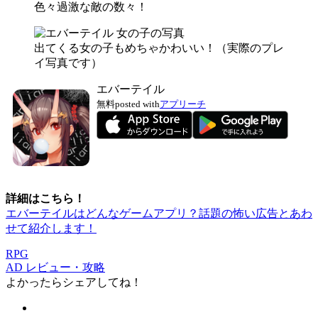
色々過激な敵の数々！
出てくる女の子もめちゃかわいい！（実際のプレ
イ写真です）
エバーテイル
無料
posted with
アプリーチ
詳細はこちら！
エバーテイルはどんなゲームアプリ？話題の怖い広告とあわ
せて紹介します！
RPG
AD
レビュー・攻略
よかったらシェアしてね！