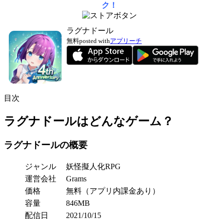
ク！
ラグナドール
無料
posted with
アプリーチ
目次
ラグナドールはどんなゲーム？
ラグナドールの概要
ジャンル
妖怪擬人化RPG
運営会社
Grams
価格
無料（アプリ内課金あり）
容量
846MB
配信日
2021/10/15