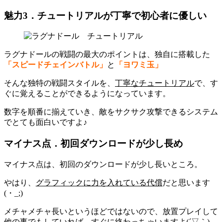
魅力3．チュートリアルが丁寧で初心者に優しい
ラグナドールの戦闘の最大のポイントは、独自に搭載した
「スピードチェインバトル」
と
「ヨワミ玉」
そんな独特の戦闘スタイルを、
丁寧なチュートリアル
で、す
ぐに覚えることができるようになっています。
数字を順番に揃えていき、敵をサクサク攻撃できるシステム
でとても面白いですよ♪
マイナス点．初回ダウンロードが少し長め
マイナス点は、
初回のダウンロードが少し長い
ところ。
やはり、
グラフィックに力を入れている代償
だと思います
(・_;)
メチャメチャ長いというほどではないので、放置プレイして
他の事でもしていれば、すぐに終わっちゃいますよ(´▽｀)