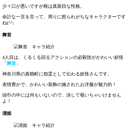
少々口が悪いですが根は真面目な性格。
余計な一言を言って、周りに怒られがち
なキャラクターです
ね(^^;
舞首
4人目は、くるくる回るアクションの必殺技がかわいい妖怪
「舞首」
神奈川県の真鶴町に怨霊として伝わる妖怪さんです。
表情豊かで、
かわいい装飾の施されたお洋服
が魅力的！
頭巾の中には何もいないので、決して覗いちゃいけません
よ！
清姫