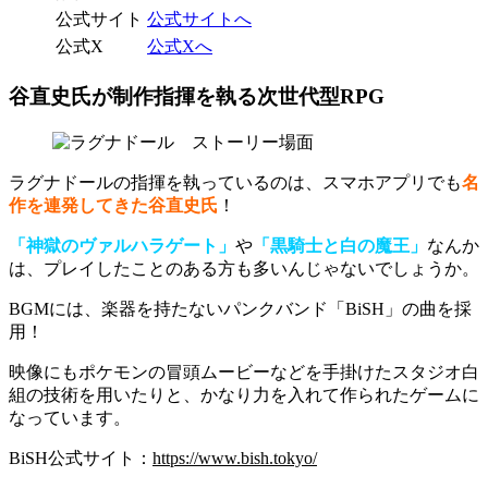
公式サイト
公式サイトへ
公式X
公式Xへ
谷直史氏が制作指揮を執る次世代型RPG
ラグナドールの指揮を執っているのは、スマホアプリでも
名
作を連発してきた
谷直史氏
！
「神獄のヴァルハラゲート」
や
「黒騎士と白の魔王」
なんか
は、プレイしたことのある方も多いんじゃないでしょうか。
BGMには、楽器を持たないパンクバンド
「BiSH」の曲を採
用！
映像にもポケモンの冒頭ムービーなどを手掛けたスタジオ白
組の技術を用いたりと、
かなり力を入れて作られたゲーム
に
なっています。
BiSH公式サイト：
https://www.bish.tokyo/