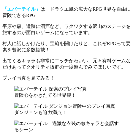
「エバーテイル」
は、ドラクエ風の広大なRPG世界を自由に
冒険できるRPG！
平原や森、遺跡に洞窟など、
ワクワクする沢山のステージ
を
旅するのが面白いゲームになっています。
村人に話しかけたり、宝箱を開けたりと、これぞRPGって要
素を贅沢に多数搭載！
出てくるキャラも非常に
エッチ
かわいい
、元々有料ゲームな
だけあってクオリティ抜群の一度遊んでみてほしいです。
プレイ写真を見てみる！
冒険心をかきたてる世界観！
ダンジョンも迫力満点！