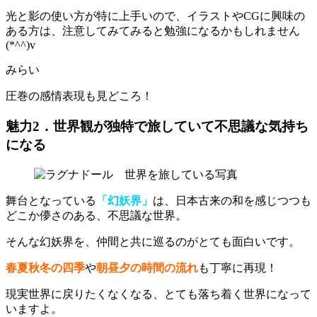
光と影の使い方が特に上手い
ので、イラストやCGに興味の
ある方は、注意してみてみると勉強になるかもしれません
(*^^)v
みらい
圧巻の感情表現も見どころ！
魅力2．世界観が独特で旅していて不思議な気持ち
になる
舞台となっている
「幻妖界」
は、日本古来の和を感じつつも
どこか儚さのある、不思議な世界。
そんな幻妖界を、仲間と共に巡るのがとても面白いです。
春夏秋冬の四季
や
朝昼夕の時間の流れ
も丁寧に再現！
現実世界に戻りたくなくなる、とても落ち着く世界になって
いますよ。