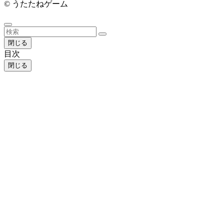
©
うたたねゲーム
閉じる
目次
閉じる