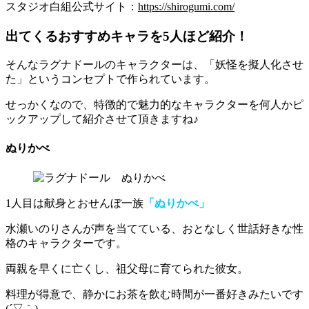
スタジオ白組公式サイト：
https://shirogumi.com/
出てくるおすすめキャラを5人ほど紹介！
そんなラグナドールのキャラクターは、
「妖怪を擬人化させ
た」
というコンセプトで作られています。
せっかくなので、特徴的で魅力的なキャラクターを何人かピ
ックアップして紹介させて頂きますね♪
ぬりかべ
1人目は献身とおせんぼ一族
「ぬりかべ」
水瀬いのりさんが声を当てている、
おとなしく世話好きな性
格のキャラクター
です。
両親を早くに亡くし、祖父母に育てられた彼女。
料理が得意で、
静かにお茶を飲む時間が一番好き
みたいです
(´▽｀)