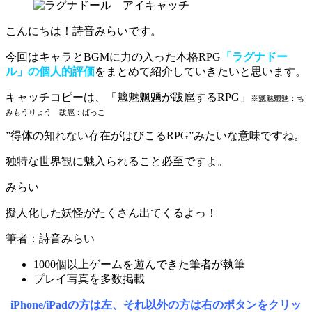
こんにちは！詩音みらいです。
今回はキャラとBGMに力の入った本格RPG
「ラグナドー
ル」の個人的評価
をまとめて紹介していきたいと思います。
キャッチコピーは、
「魑魅魍魎が跋扈するRPG」
※魑魅魍魎：ち
みもうりょう 跋扈：ばっこ
”得体の知れない存在がはびこるRPG”
みたいな意味ですね。
独特な世界観に魅入られること必至ですよ。
みらい
擬人化した妖怪がたくさん出てくるよっ！
筆者：詩音みらい
1000個以上ゲームを遊んできた筆者が執筆
プレイ写真を多数掲載
iPhone/iPadの方は左、それ以外の方は右のボタンをクリッ