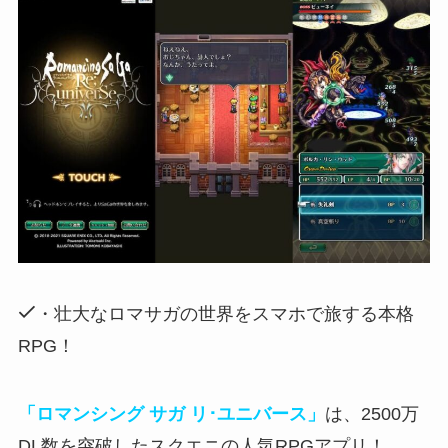
・壮大なロマサガの世界をスマホで旅する本格
RPG！
「ロマンシング サガ リ･ユニバース」
は、2500万
DL数を突破したスクエニの人気RPGアプリ！