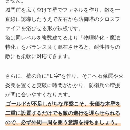
ません。
城門前を広く空けて壁でファネルを作り、敵を一
直線に誘導したうえで左右から防御塔のクロスフ
ァイアを浴びせる形が鉄板です。
塔は同レベルを複数建てるより「物理特化・魔法
特化」をバランス良く混在させると、耐性持ちの
敵にも柔軟に対応できます。
さらに、壁の角に“Ｌ字”を作り、そこへ石像罠や火
炎罠を置くと突破に時間がかかり、防衛兵の増援
が間に合いやすくなります。
ゴールドが不足しがちな序盤こそ、安価な木壁を
二重に設置するだけでも敵の進行を遅らせられる
ので、必ず外周一周を囲う意識を持ちましょう。