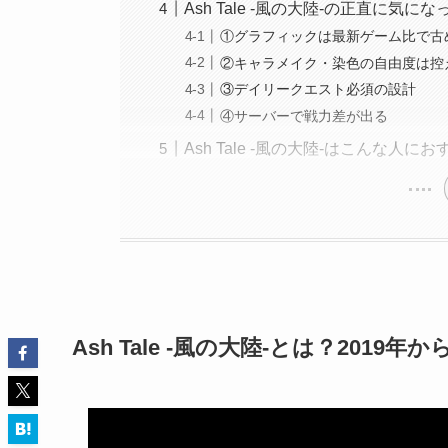
Ash Tale -風の大陸-の正直に気に
①グラフィックは最新ゲーム比で古
②キャラメイク・染色の自由度は控
③デイリークエスト必須の設計
④サーバーで戦力差が出る
Ash Tale -風の大陸-はこんな人に
Ash Tale -風の大陸-とは？201