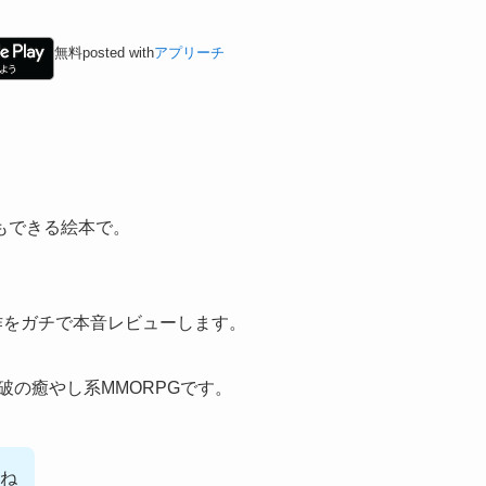
無料
posted with
アプリーチ
もできる絵本で。
作をガチで本音レビューします。
突破の癒やし系MMORPGです。
ね