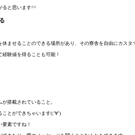
ると思います^^
る
を休ませることのできる場所があり、その寮舎を自由にカスタ
て経験値を得ることも可能！
。
ムが搭載されていること。
ができちゃいます(;’∀’)
い要素
ですね！