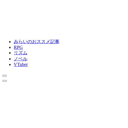
みらいのおススメ記事
RPG
リズム
ノベル
VTuber